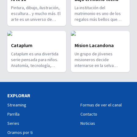
Pintura, dibujo, ilustración,
La institución del
escultura... y mucho más. El
matrimonio es uno de los
arte es un universo de
regalos más bellos que
expresión! Cualquiera que
Dios hizo para los seres
sea tu favorita, aquí
humanos... no obstante se
encontrarás el espacio para
necesita desarrollar ciertas
aprender más sobre ella.
habilidades para una sana
Cataplum
Mision Lacandona
Arte10.
convivencia en pareja.
Cataplum es una divertida
Un grupo de jóvenes
¿Cuáles son y cómo
serie pensada para niños.
misioneros decide
podemos mejorarlas? En
Anatomía, tecnología,
internarse en la selva
esta serie recibirás
sociedad y espiritualidad
Lacandona para convivir
consejos y orientaciones
serán la guía para aprender
con el último grupo de
prácticas para lograrlo! Bajo
sobre diferentes partes del
indígenas descendientes
el mismo techo.
cuerpo. 26 capítulos que
de los Mayas y aprender de
serán una aventura. Mateo,
su cultura. ¿La excusa?
EXPLORAR
Moi, Danna y varios amigos
Construir un templo. ¿La
Streaming
Formas de ver el canal
más los esperan! Cataplum!
verdadera razón? Llevar un
mensaje de esperanza y
Parrilla
Contacto
tener una experiencia
Series
Noticias
transformadora tanto para
sus vidas como para la vida
Oramos por ti
de la comunidad que los