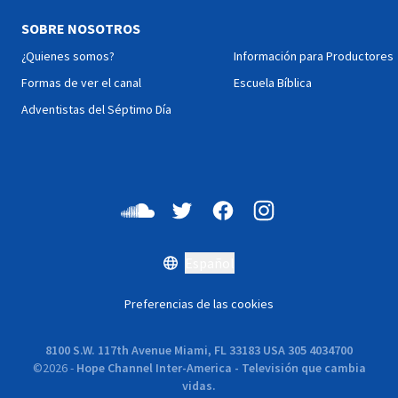
recibió. Cada día será un
SOBRE NOSOTROS
trayecto de emociones que
tocarán también tu corazón!
¿Quienes somos?
Información para Productores
Formas de ver el canal
Escuela Bíblica
Adventistas del Séptimo Día
Español
Preferencias de las cookies
8100 S.W. 117th Avenue Miami, FL 33183 USA 305 4034700
©
2026
-
Hope Channel Inter-America - Televisión que cambia
vidas.