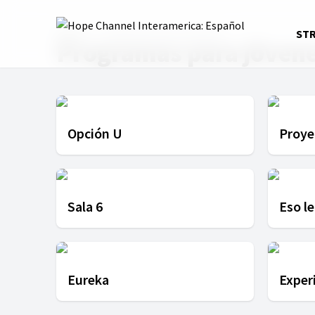
Home
Programas para jóvenes
ST
Programas para jóven
Opción U
Proye
Sala 6
Eso le
Eureka
Exper