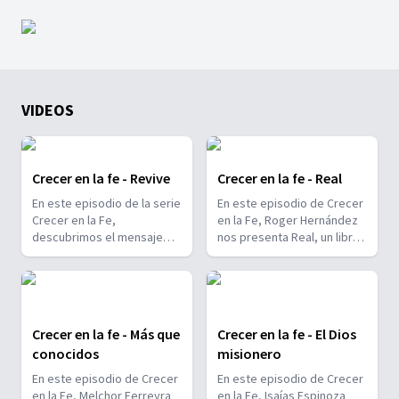
VIDEOS
Crecer en la fe - Revive
Crecer en la fe - Real
En este episodio de la serie
En este episodio de Crecer
Crecer en la Fe,
en la Fe, Roger Hernández
descubrimos el mensaje
nos presenta Real, un libro
profundo del libro Revive
transformador que ofrece
junto a su autor, Roger
soluciones reales a
Hernández. A través del
problemas reales de un
relato bíblico de Elías y
Dios real. A través del
experiencias personales, el
ejemplo de la reina Ester,
Crecer en la fe - Más que
Crecer en la fe - El Dios
autor ofrece herramientas
se exploran temas como
conocidos
misionero
espirituales y emocionales
liderazgo auténtico,
para superar pérdidas,
identidad, propósito,
En este episodio de Crecer
En este episodio de Crecer
fortalecer el liderazgo,
gratitud y la importancia de
en la Fe, Melchor Ferreyra
en la Fe, Isaías Espinoza