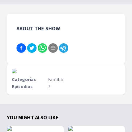
mensaje profundo de
heridas emocionales y
redención, justicia y
reconectar con Dios desde
esperanza. Con conceptos
un lugar de autenticidad. En
como el “realismo divino” y
una conversación íntima
el contraste entre profecía
con Abel Márquez, Vanesa
ABOUT THE SHOW
clásica y apocalíptica, este
comparte su testimonio
libro ofrece una experiencia
personal y revela cómo la
transformadora para quien
fe puede renovarse cuando
desea madurar
nos atrevemos a enfrentar
espiritualmente y
el dolor con esperanza y
reencontrar el rostro
propósito.
compasivo de Dios, el
mismo de ayer y hoy.
Categorías
Familia
Episodios
7
YOU MIGHT ALSO LIKE