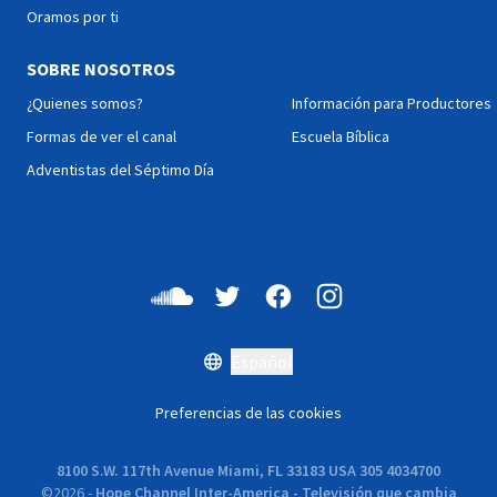
curar... Salud Visual te
Oramos por ti
ayudará a cuidar la salud de
tus ojos!
SOBRE NOSOTROS
¿Quienes somos?
Información para Productores
Formas de ver el canal
Escuela Bíblica
Adventistas del Séptimo Día
Español
Preferencias de las cookies
8100 S.W. 117th Avenue Miami, FL 33183 USA 305 4034700
©
2026
-
Hope Channel Inter-America - Televisión que cambia