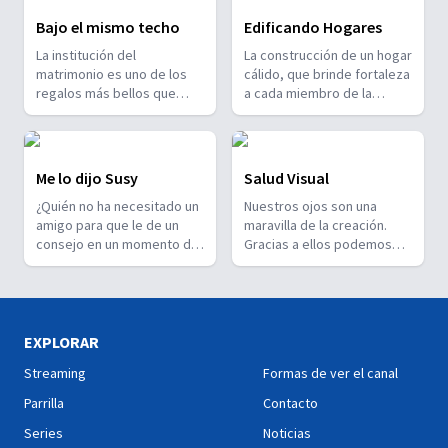
Bajo el mismo techo
Edificando Hogares
La institución del
La construcción de un hogar
matrimonio es uno de los
cálido, que brinde fortaleza
regalos más bellos que
a cada miembro de la
Dios hizo para los seres
familia, es una tarea diaria.
humanos... no obstante se
Requiere constancia y
necesita desarrollar ciertas
sobre todo oración.
habilidades para una sana
Edificando Hogares! Una
Me lo dijo Susy
Salud Visual
convivencia en pareja.
serie en la que expertos
¿Quién no ha necesitado un
Nuestros ojos son una
¿Cuáles son y cómo
tratan aspectos cruciales
amigo para que le de un
maravilla de la creación.
podemos mejorarlas? En
para que tu hogar sea un
consejo en un momento de
Gracias a ellos podemos
esta serie recibirás
espacio de paz y armonía.
dificultad? Pues qué mejor
ver la naturaleza, nuestros
consejos y orientaciones
si ese amigo es un experto
alimentos e incluso el
prácticas para lograrlo! Bajo
en Psicología! Por eso
rostro de nuestros padres,
el mismo techo.
debes ver esta serie. Me lo
nuestros hijos y nuestros
dijo Susy... Un espacio para
hermanos. ¿Qué sería de
EXPLORAR
comprender situaciones
nosotros sin este
Streaming
Formas de ver el canal
adversas que pasan en tus
grandioso don? Pensando
relaciones con los demás o
en ello hicimos esta serie
Parrilla
Contacto
contigo mismo. ¡Me lo dijo
para ti y tu familia. Porque
Series
Noticias
Susy!
prevenir es mejor que