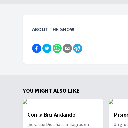
Este episodio revela el viaje íntimo
descubr
de una artista que lo tenía todo,
llevó a
hasta que descubrió lo que
comien
realmente necesitaba.
ABOUT THE SHOW
YOU MIGHT ALSO LIKE
Con la Bici Andando
Misio
¿Será que Dios hace milagros en
Un grup