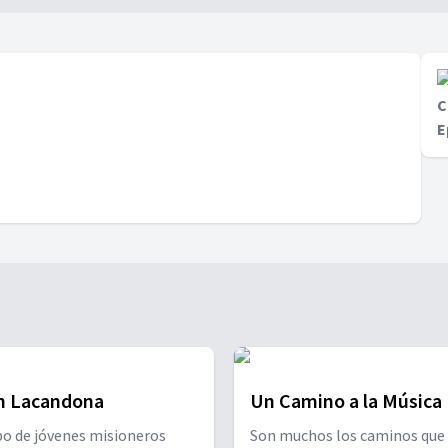
e cómo su mayor ruptura lo
 encontrar un nuevo
zo.
C
E
n Lacandona
Un Camino a la Música
o de jóvenes misioneros
Son muchos los caminos que