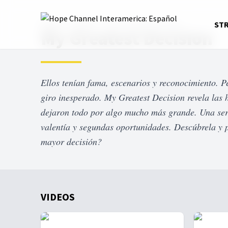
Home
Series
My Greatest Decision
ST
My Greatest Decision
Ellos tenían fama, escenarios y reconocimiento. P
giro inesperado. My Greatest Decision revela las 
dejaron todo por algo mucho más grande. Una seri
valentía y segundas oportunidades. Descúbrela y p
mayor decisión?
VIDEOS