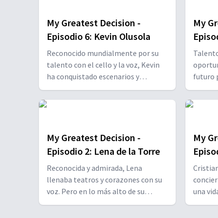
My Greatest Decision -
My Gr
Episodio 6: Kevin Olusola
Episo
Mariñ
Reconocido mundialmente por su
Talento
talento con el cello y la voz, Kevin
oportun
ha conquistado escenarios y
futuro 
premios… pero su mayor impulso
Pero al
siempre ha venido de lo alto. En este
corazón. Este episodio na
episodio, comparte cómo cada paso
moment
en su carrera ha estado guiado por
verdade
una fe firme y un Dios que nunca lo
giro rad
My Greatest Decision -
My Gr
ha soltado.
Episodio 2: Lena de la Torre
Episod
Reconocida y admirada, Lena
Cristian
llenaba teatros y corazones con su
concier
voz. Pero en lo más alto de su
una vida
carrera, algo empezó a faltarle… un
dejó s
vacío que ni la fama podía llenar.
cambió su vida. 