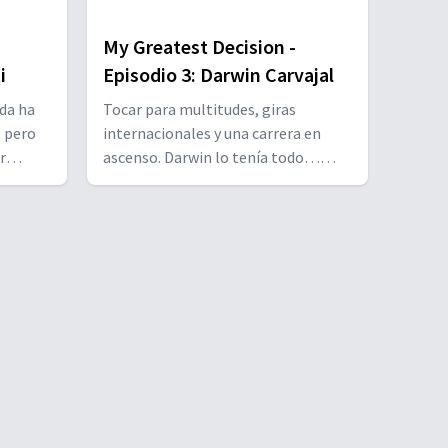
My Greatest Decision -
i
Episodio 3: Darwin Carvajal
ida ha
Tocar para multitudes, giras
, pero
internacionales y una carrera en
r
ascenso. Darwin lo tenía todo…
e
menos paz. Este episodio cuenta
dio de
cómo un reconocido baterista llegó
ó en su
al punto de elegir entre su pasión y
 lucha,
un camino que prometía algo más
profundo que el éxito: propósito.
Una decisión que lo cambió todo.