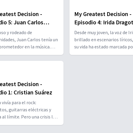
eatest Decision -
My Greatest Decision -
dio 5: Juan Carlos
Episodio 4: Irida Dragot
o
so y rodeado de
Desde muy joven, la voz de Ir
idades, Juan Carlos tenía un
brillado en escenarios líricos
prometedor en la música.
su vida ha estado marcada po
go más grande llamó a su
desafíos que pocos imaginan. Est
rra el
episodio revela cómo, en me
o en que descubrió su
las pruebas, su fe se convirti
ra vocación y decidió darle un
mayor fuerza. Una historia de
ical a su vida.
esperanza y convicción
eatest Decision -
inquebrantable.
io 1: Cristian Suárez
 vivía para el rock:
tos, guitarras eléctricas y
 al límite. Pero una crisis lo
in rumbo… y una llamada
En este episodio,