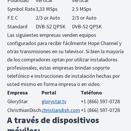
Polaridad
Vertical
Vertical
Symbol Rate
3,33 MSps
2.5 MSps
F.E.C
2/3 or Auto
2/3 or Auto
Standard
DVB-S2 QPSK
DVB-S2 QPSK
Las siguientes empresas venden equipos
configurados para recibir fácilmente Hope Channel y
otras transmisiones en su televisor. Si bien la mayoría
de los compradores optan por utilizar instaladores
profesionales, estas empresas brindan soporte
telefónico e instrucciones de instalación hechas por
usted mismo en forma impresa o en video.
Empresa
Portal
Teléfono
GloryStar
glorystar.tv
+1 (866) 597-0728
ChristhianDisch
christiandish.com
+1 (866) 597-0728
A través de dispositivos
móviles: