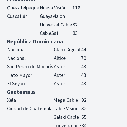
Quezatelpeque
Nueva Visión
118
Cuscatlán
Guayavision
Universal Cable
32
CableSat
83
República Dominicana
Nacional
Claro Digital
44
Nacional
Altice
70
San Pedro de Macorís
Aster
43
Hato Mayor
Aster
43
El Seybo
Aster
43
Guatemala
Xela
Mega Cable
92
Ciudad de Guatemala
Cable Visión
32
Galaxi Cable
65
Convergence
84