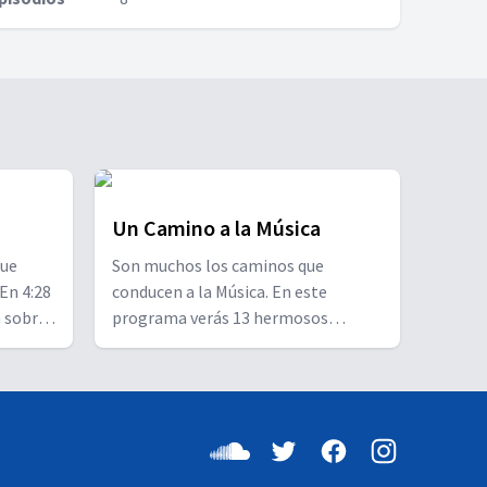
Un Camino a la Música
que
Son muchos los caminos que
En 4:28
conducen a la Música. En este
a sobre
programa verás 13 hermosos
erlas y
capítulos que te ayudarán a
otros.
entender profundamente la
importancia de la buena Música.