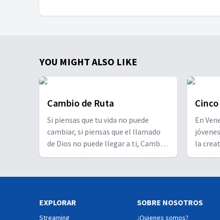
YOU MIGHT ALSO LIKE
Cambio de Ruta
Cinco
Si piensas que tu vida no puede
En Venez
cambiar, si piensas que el llamado
jóvene
de Dios no puede llegar a ti, Cambio
la crea
de Ruta te presenta cómo la vida de
producc
13 personas fue transformada
realiza
cuando aceptaron seguir el camino
refleja
que Cristo tenía para ellos. Cada
socied
EXPLORAR
capítulo es un testimonio que te
SOBRE NOSOTROS
firme a
hará reflexionar sobre tu propia
para un
Streaming
¿Quienes somos?