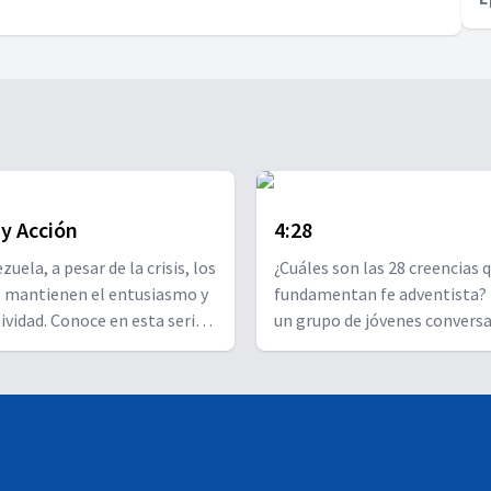
 y Acción
4:28
uela, a pesar de la crisis, los
¿Cuáles son las 28 creencias 
s mantienen el entusiasmo y
fundamentan fe adventista? 
tividad. Conoce en esta serie
un grupo de jóvenes convers
iones audiovisuales
ellas para que puedas entend
das a partir de historias que
compartir su significado con 
n diferentes aspectos de la
4:28!
ad y cómo Dios permanece
l lado de sus hijos. Prepárate
 encuentro con sus