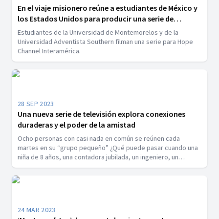
En el viaje misionero reúne a estudiantes de México y
los Estados Unidos para producir una serie de
televisión.
Estudiantes de la Universidad de Montemorelos y de la
Universidad Adventista Southern filman una serie para Hope
Channel Interamérica.
28 SEP 2023
Una nueva serie de televisión explora conexiones
duraderas y el poder de la amistad
Ocho personas con casi nada en común se reúnen cada
martes en su “grupo pequeño” ¿Qué puede pasar cuando una
niña de 8 años, una contadora jubilada, un ingeniero, un
maestro de francés y un pingüino están bajo el mismo techo?
Descúbrelo en “Conocidos”
24 MAR 2023