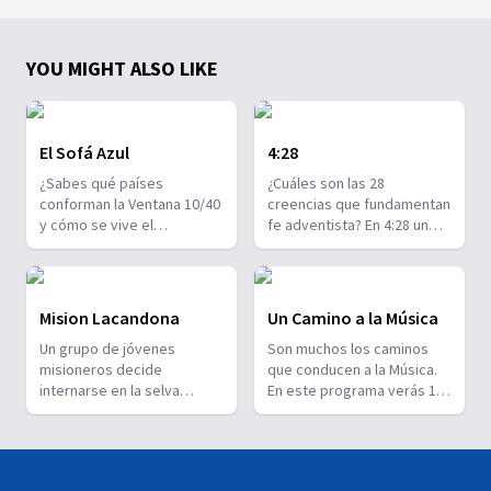
YOU MIGHT ALSO LIKE
El Sofá Azul
4:28
¿Sabes qué países
¿Cuáles son las 28
conforman la Ventana 10/40
creencias que fundamentan
y cómo se vive el
fe adventista? En 4:28 un
adventismo en esa parte
grupo de jóvenes conversa
del mundo? Te invitamos a
sobre ellas para que
descubrir lugares
puedas entenderlas y
fascinantes a través de
compartir su significado
Mision Lacandona
Un Camino a la Música
invitados que nos hablarán
con otros. 4:28!
Un grupo de jóvenes
Son muchos los caminos
de su cultura. Cada
misioneros decide
que conducen a la Música.
episodio es como un viaje
internarse en la selva
En este programa verás 13
diferente... en El Sofá Azul!
Lacandona para convivir
hermosos capítulos que te
con el último grupo de
ayudarán a entender
indígenas descendientes
profundamente la
de los Mayas y aprender de
importancia de la buena