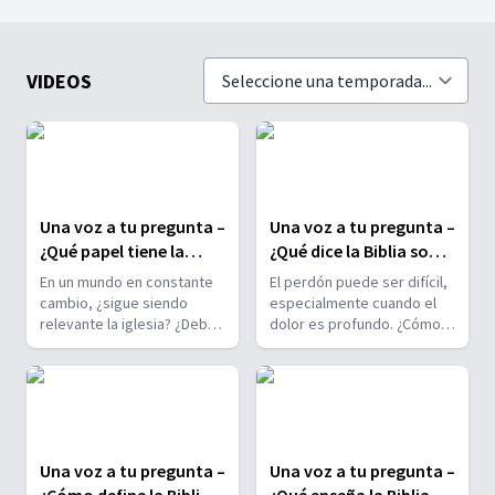
VIDEOS
Una voz a tu pregunta –
Una voz a tu pregunta –
¿Qué papel tiene la
¿Qué dice la Biblia sobre
Iglesia hoy en día?
el perdón?
En un mundo en constante
El perdón puede ser difícil,
cambio, ¿sigue siendo
especialmente cuando el
relevante la iglesia? ¿Debe
dolor es profundo. ¿Cómo
adaptarse a los tiempos
podemos aprender a
modernos o mantenerse
perdonar? En este episodio
igual? En este episodio de
de Una Voz a Tu Pregunta,
Una Voz a Tu Pregunta,
exploramos el poder del
exploramos la importancia
perdón, tanto en nuestra
de la iglesia según la Biblia,
relación con Dios como en
Una voz a tu pregunta –
Una voz a tu pregunta –
su papel en la sociedad y su
nuestras relaciones con los
misión de enseñar, sanar y
demás. Descubre los pasos