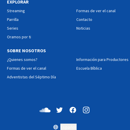
su cultura. ¿La excusa?
Música.
EXPLORAR
Construir un templo. ¿La
Streaming
Formas de ver el canal
verdadera razón? Llevar un
mensaje de esperanza y
Parrilla
Contacto
tener una experiencia
Series
Noticias
transformadora tanto para
sus vidas como para la vida
Oramos por ti
de la comunidad que los
recibió. Cada día será un
SOBRE NOSOTROS
trayecto de emociones que
tocarán también tu corazón!
¿Quienes somos?
Información para Productores
Formas de ver el canal
Escuela Bíblica
Adventistas del Séptimo Día
Español