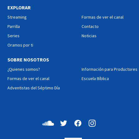
lucirte en casa, preparando
cada episodio de esta serie
platillos que van a ser un
el Pastor Gamaliel Flórez
EXPLORAR
deleite para todos. Para
narra una historia y
Streaming
Formas de ver el canal
ello en cada episodio 2
presenta una bello canto
concursantes harán su
que te prondrán en sintonía
Parrilla
Contacto
mejor esfuerzo para
para vivir una Feliz Semana.
Series
Noticias
sorprender a los jueces con
Disfrútalas y compártelas!
sus recetas. ¿Quién ganará?
Oramos por ti
¡Definitivamente tú... y
también tus familiares y
SOBRE NOSOTROS
amigos!
¿Quienes somos?
Información para Productores
Formas de ver el canal
Escuela Bíblica
Adventistas del Séptimo Día