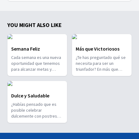
YOU MIGHT ALSO LIKE
Semana Feliz
Más que Victoriosos
Cada semana es una nueva
¿Te has preguntado qué se
oportunidad que tenemos
necesita para ser un
para alcanzar metas y
triunfador? En más que
compartir con nuestros
victoriosos entenderás por
amigos y familiares. Por ello
qué alcanzar tus metas
es importante que las
depende del equipo que
vivamos con alegría y
logres formar con Jesús.
Dulce y Saludable
esperanza, pero que sobre
¿Habías pensado que es
todo mantengamos
posible celebrar
nuestros ojos abiertos para
dulcemente con postres
encontrar las
100% saludables? En esta
oportunidades que Dios
serie encontrarás
nos pone cerca para ayudar
diferentes alternativas para
a nuestros semejantes. En