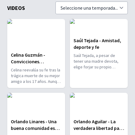
VIDEOS
Saúl Tejada - Amistad,
deporte y fe
Celina Guzmán -
Saúl Tejada, a pesar de
Convicciones
tener una madre devota,
elige forjar su propio
personales y la
Celina reevalúa su fe tras la
destino. Centrado en el
búsqueda de una vida
trágica muerte de su mejor
fútbol, deja de lado la
integral
amigo a los 17 años. Aunque
religión, pero ésta vuelve a
sus padres no comprenden
su vida inesperadamente,
del todo sus decisiones, se
manifestándose a través
sienten orgullosos al verla
de nuevas amistades, el
convertirse en un
deporte y un renovado
verdadero apoyo y ejemplo
sentido de pertenencia.
para quienes la rodean.
Orlando Linares - Una
Orlando Aguilar - La
buena comunidad es
verdadera libertad para
mejor que mil palabras
tu vida