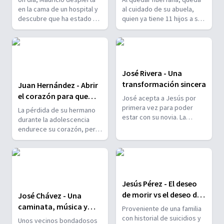
en la cama de un hospital y
al cuidado de su abuela,
descubre que ha estado en
quien ya tiene 11 hijos a su
coma durante 16 días. Un
cargo, dejándola sin
trágico accidente, causado
oportunidad de recibir
por su adicción a la bebida,
educación. Sin embargo,
lo lleva a replantearse su
una invitación inesperada
vida y acudir a Dios en
provoca un giro de 180
José Rivera - Una
busca de un milagro.
grados en su vida.
transformación sincera
Juan Hernández - Abrir
el corazón para que
José acepta a Jesús por
entre el amor y el gozo
primera vez para poder
La pérdida de su hermano
estar con su novia. La
durante la adolescencia
segunda vez, lo acepta
endurece su corazón, pero
después de ser liberado de
una invitación de una nueva
sus secuestradores. Ahora,
amiga lo confronta con una
no puede dejar de contar
situación incómoda.
las maravillas que Dios ha
Finalmente, esta
hecho en su vida.
experiencia lo lleva a
Jesús Pérez - El deseo
escuchar al Espíritu Santo.
de morir vs el deseo de
José Chávez - Una
renacer
caminata, música y
Proveniente de una familia
una familia en
con historial de suicidios y
Unos vecinos bondadosos