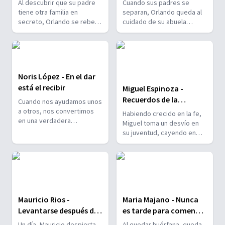
Al descubrir que su padre
Cuando sus padres se
tiene otra familia en
separan, Orlando queda al
secreto, Orlando se rebela
cuidado de su abuela
y busca escapar de sus
paterna, obteniendo
sentimientos a través de
libertad total a los 11 años.
las drogas. Justo cuando
Su vida toma un camino
cree que todo está
complicado, pero
perdido, una invitación
finalmente decide buscar la
Noris López - En el dar
inesperada y el cálido
solución en el lugar
está el recibir
Miguel Espinoza -
recibimiento de una
adecuado.
comunidad transforman
Recuerdos de la
Cuando nos ayudamos unos
radicalmente el rumbo de
infancia y una madre
a otros, nos convertimos
Habiendo crecido en la fe,
su vida.
en una verdadera
que no se rinde
Miguel toma un desvío en
bendición. Inspírate con la
su juventud, cayendo en
conmovedora historia de
hábitos destructivos. Al
unos inquilinos que, poco a
enfrentar desafíos, llega a
poco, se convierten en
un punto de quiebre y,
familia para Tía Noris y su
inspirado por recuerdos de
hija.
su infancia, busca ayuda
divina para él y su
Mauricio Rios -
Maria Majano - Nunca
incansable madre. ¿Logrará
encontrarla?
Levantarse después de
es tarde para comenzar
la caída
de nuevo
Un día, Mauricio despierta
Al quedar huérfana, queda