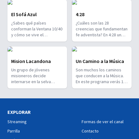
El Sofá Azul
4:28
¿Sabes qué países
¿Cuáles son las 28
conforman la Ventana 10/40
creencias que fundamentan
y cómo se vive el
fe adventista? En 4:28 un
adventismo en esa parte
grupo de jóvenes conversa
del mundo? Te invitamos a
sobre ellas para que
descubrir lugares
puedas entenderlas y
fascinantes a través de
compartir su significado
Mision Lacandona
Un Camino a la Música
invitados que nos hablarán
con otros. 4:28!
Un grupo de jóvenes
Son muchos los caminos
de su cultura. Cada
misioneros decide
que conducen a la Música.
episodio es como un viaje
internarse en la selva
En este programa verás 13
diferente... en El Sofá Azul!
Lacandona para convivir
hermosos capítulos que te
con el último grupo de
ayudarán a entender
indígenas descendientes
profundamente la
de los Mayas y aprender de
importancia de la buena
su cultura. ¿La excusa?
Música.
EXPLORAR
Construir un templo. ¿La
Streaming
Formas de ver el canal
verdadera razón? Llevar un
mensaje de esperanza y
Parrilla
Contacto
tener una experiencia