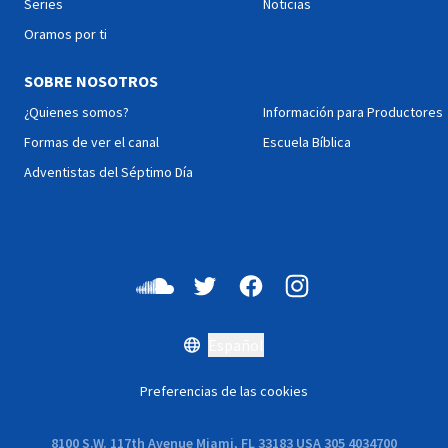
Series
Noticias
transformadora tanto para
sus vidas como para la vida
Oramos por ti
de la comunidad que los
recibió. Cada día será un
SOBRE NOSOTROS
trayecto de emociones que
tocarán también tu corazón!
¿Quienes somos?
Información para Productores
Formas de ver el canal
Escuela Bíblica
Adventistas del Séptimo Día
Español
Preferencias de las cookies
8100 S.W. 117th Avenue Miami, FL 33183 USA 305 4034700