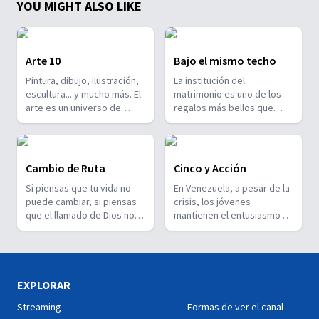
YOU MIGHT ALSO LIKE
Arte 10
Bajo el mismo techo
Pintura, dibujo, ilustración,
La institución del
escultura... y mucho más. El
matrimonio es uno de los
arte es un universo de
regalos más bellos que
expresión! Cualquiera que
Dios hizo para los seres
sea tu favorita, aquí
humanos... no obstante se
encontrarás el espacio para
necesita desarrollar ciertas
aprender más sobre ella.
habilidades para una sana
Cambio de Ruta
Cinco y Acción
Arte10.
convivencia en pareja.
Si piensas que tu vida no
En Venezuela, a pesar de la
¿Cuáles son y cómo
puede cambiar, si piensas
crisis, los jóvenes
podemos mejorarlas? En
que el llamado de Dios no
mantienen el entusiasmo y
esta serie recibirás
puede llegar a ti, Cambio de
la creatividad. Conoce en
consejos y orientaciones
Ruta te presenta cómo la
esta serie producciones
prácticas para lograrlo! Bajo
vida de 13 personas fue
audiovisuales realizadas a
el mismo techo.
transformada cuando
partir de historias que
aceptaron seguir el camino
reflejan diferentes
EXPLORAR
que Cristo tenía para ellos.
aspectos de la sociedad y
Streaming
Formas de ver el canal
Cada capítulo es un
cómo Dios permanece