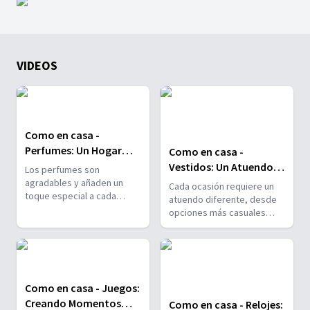
VIDEOS
Como en casa -
Perfumes: Un Hogar
Como en casa -
Con Grato Aroma
Vestidos: Un Atuendo
Los perfumes son
Apropiado Para Cada
agradables y añaden un
Cada ocasión requiere un
toque especial a cada
Ocasión
atuendo diferente, desde
persona que los usa.
opciones más casuales
Descubre en este episodio
hasta prendas más
cómo puedes incorporar
especiales. En este
detalles en tu hogar para
episodio, exploramos
crear un ambiente
vestidos únicos que
acogedor y memorable,
pueden hacer del hogar un
Como en casa - Juegos:
dejando recuerdos
lugar aún más especial.
entrañables en cada
Creando Momentos
Como en casa - Relojes: