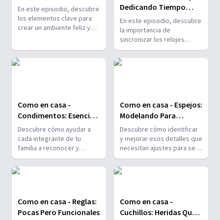
miembro de tu familia.
Felices
Dedicando Tiempo
En este episodio, descubre
Para Lo Más
los elementos clave para
En este episodio, descubre
crear un ambiente feliz y
Importante
la importancia de
respetuoso para ti y tu
sincronizar los relojes
familia. Aprende a
correctamente para
incorporar el juego y la
dedicar momentos valiosos
diversión en tu vida diaria
a la familia y fortalecer los
para fortalecer los lazos
lazos que los unen.
familiares y cultivar un
hogar lleno de alegría y
armonía.
Como en casa -
Como en casa - Espejos:
Condimentos: Esencias
Modelando Para
Que Aportan
Nuestros Hijos
Descubre cómo ayudar a
Descubre cómo identificar
cada integrante de tu
y mejorar esos detalles que
familia a reconocer y
necesitan ajustes para ser
valorar su propia esencia, y
un mejor modelo para tus
cómo estos “condimentos”
hijos, reflejando valores y
individuales enriquecen la
comportamientos positivos
dinámica familiar.
que puedan seguir.
Como en casa - Reglas:
Como en casa -
Pocas Pero Funcionales
Cuchillos: Heridas Que