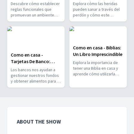
Sanan
Descubre cómo establecer
Explora cómo las heridas
reglas funcionales que
pueden sanar a través del
promuevan un ambiente
perdón y cómo este
armonioso y disciplinado en
proceso fortalece las
tu hogar, asegurando que
relaciones y la gratitud en
todos los miembros de la
el hogar.
familia puedan seguirlas sin
dificultad.
Como en casa - Biblias:
Un Libro Imprescindible
Como en casa -
Tarjetas De Banco:
Explora la importancia de
Comida Para El Alma
tener una Biblia en casa y
Los bancos nos ayudan a
aprende cómo utilizarla
gestionar nuestros fondos
para guiar y enriquecer la
y obtener alimentos para el
vida familiar.
cuerpo, pero el alma
también necesita su propio
sustento. En este episodio,
descubre cómo alimentar
tu alma y qué “banco”
puedes usar para obtener
esa “comida” esencial para
ABOUT THE SHOW
tu bienestar interior.