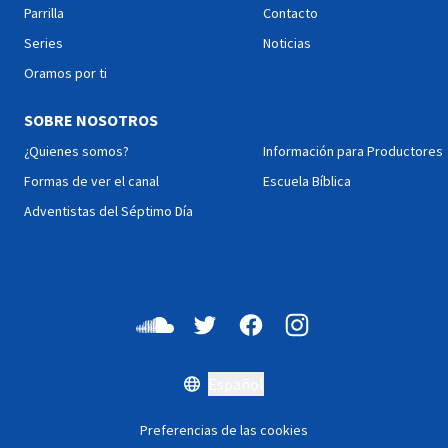
testimonio que te hará
firme al lado de sus hijos.
Parrilla
Contacto
reflexionar sobre tu propia
Prepárate para un
Series
Noticias
vida. Cambio de Ruta!
encuentro con sus
realizadores, aquí en Cinco
Oramos por ti
y Acción!
SOBRE NOSOTROS
¿Quienes somos?
Información para Productores
Formas de ver el canal
Escuela Bíblica
Adventistas del Séptimo Día
Español
Preferencias de las cookies