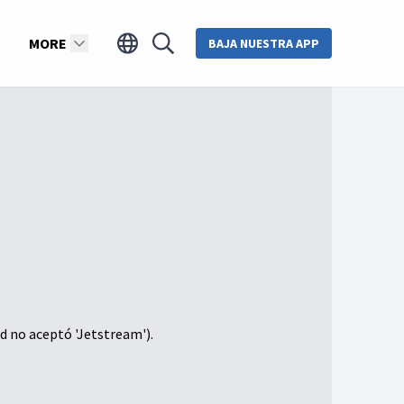
MORE
BAJA NUESTRA APP
d no aceptó 'Jetstream').