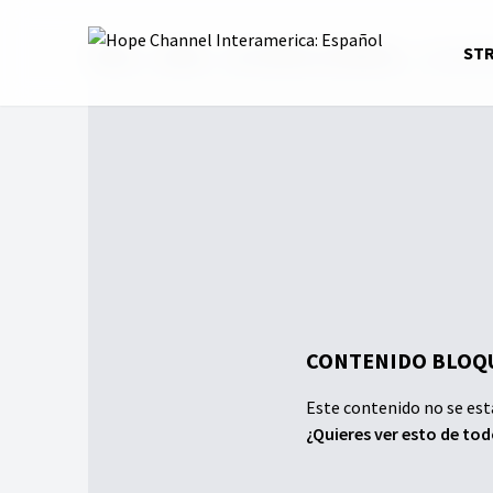
Home
Series
Un Camino a la Música
Un Camin
ST
CONTENIDO BLOQU
Este contenido no se est
¿Quieres ver esto de to