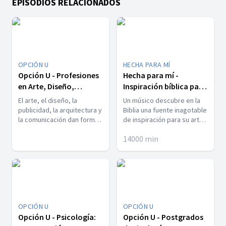
EPISODIOS RELACIONADOS
OPCIÓN U
HECHA PARA MÍ
Opción U - Profesiones
Hecha para mí -
en Arte, Diseño,
Inspiración bíblica para
Publicidad y
músicos
El arte, el diseño, la
Un músico descubre en la
Comunicación
publicidad, la arquitectura y
Biblia una fuente inagotable
la comunicación dan forma
de inspiración para su arte
al mundo. En este episodio,
y vida.
14000
min
descubre cómo los
profesionales crean
impacto con su talento.
OPCIÓN U
OPCIÓN U
Opción U - Psicología:
Opción U - Postgrados