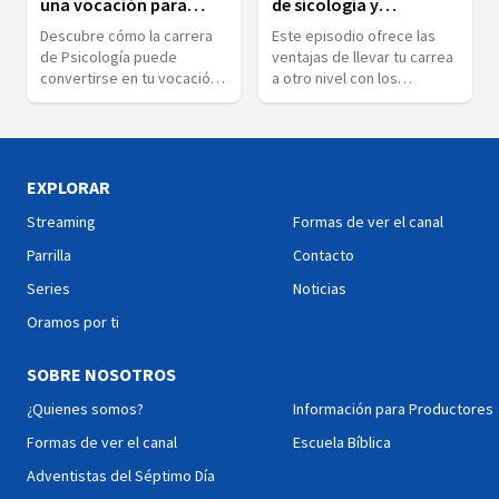
una vocación para
de sicología y
apoyar y sanar
enfermeria: vocación a
Descubre cómo la carrera
Este episodio ofrece las
otro nivel
de Psicología puede
ventajas de llevar tu carrea
convertirse en tu vocación
a otro nivel con los
y guiar tu propósito. La
postgrado en sicología o
psicología te permite
enfermería. Descubre cómo
entender el
especializarte y marcar la
comportamiento humano y
diferencia. ¡Tu vocación
marcar la diferencia en la
merece más!
EXPLORAR
vida de otros. ¡Explora tu
Streaming
Formas de ver el canal
futuro en este episodio!
Parrilla
Contacto
Series
Noticias
Oramos por ti
SOBRE NOSOTROS
¿Quienes somos?
Información para Productores
Formas de ver el canal
Escuela Bíblica
Adventistas del Séptimo Día