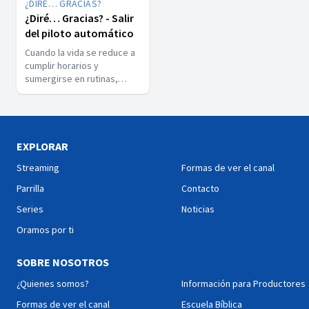
¿DIRÉ… GRACIAS?
violencia o el rigor fueron
voluntad divina nos abre a
¿Diré… Gracias? - Salir
llamadas a cumplir un
la posibilidad de agradecer
del piloto automático
propósito completamente
incluso aquello que no
distinto. Este capítulo invita
entendemos todavía.
Cuando la vida se reduce a
a reflexionar sobre cómo
cumplir horarios y
empezar de cero, aun
sumergirse en rutinas,
cuando sentimos que ya
agradecer parece
vamos a la mitad del
innecesario o imposible.
camino.
Hay una diferencia entre
vivir por inercia o con
sentido. Siendo la Biblia y la
EXPLORAR
oración una guía que nos
Streaming
Formas de ver el canal
acompañe, podremos dar
un segundo vistazo a la vida
Parrilla
Contacto
con gratitud, aun cuando no
Series
Noticias
todo esté en orden.
Oramos por ti
SOBRE NOSOTROS
¿Quienes somos?
Información para Productores
Formas de ver el canal
Escuela Bíblica