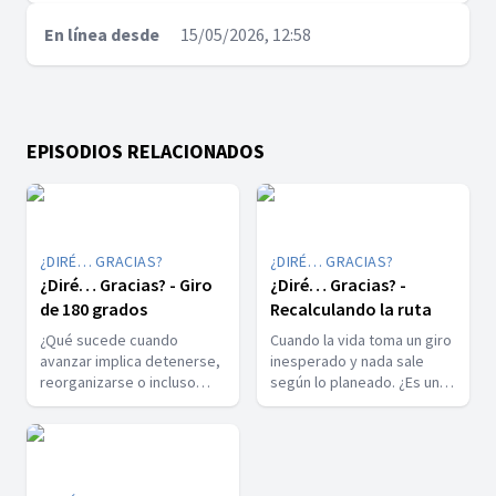
En línea desde
15/05/2026, 12:58
EPISODIOS RELACIONADOS
¿DIRÉ… GRACIAS?
¿DIRÉ… GRACIAS?
¿Diré… Gracias? - Giro
¿Diré… Gracias? -
de 180 grados
Recalculando la ruta
¿Qué sucede cuando
Cuando la vida toma un giro
avanzar implica detenerse,
inesperado y nada sale
reorganizarse o incluso
según lo planeado. ¿Es un
comenzar de nuevo? A lo
fracaso… o puede ser el
largo de la historia bíblica,
inicio de algo más grande?
Dios ha transformado vidas
No todo desvío es pérdida,
de manera radical:
algunos son rescate.
personas marcadas por la
Aprender a confiar en la